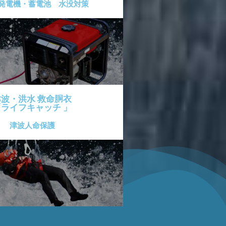
発電機・蓄電池 水没対策
津波・洪水 救命胴衣
「ライフキャッチ 」
津波人命保護