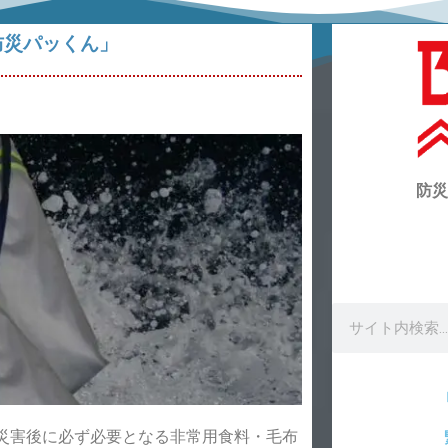
防災パッくん」
防災
災害後に必ず必要となる非常用食料・毛布