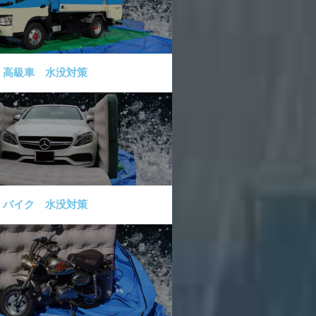
高級車 水没対策
バイク 水没対策