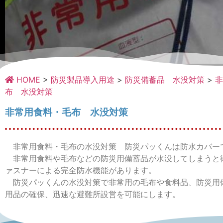
HOME
>
防災製品導入用途
>
防災備蓄品 水没対策
>
非
布 水没対策
非常用食料・毛布の水
没対策
非常用食料・毛布 水没対策
災害後に必ず必要となる非常用食料・毛布を洪水や
非常用食料・毛布の水没対策 防災パッくんは防水カバー
害による水没から守ります。
非常用食料や毛布などの防災用備蓄品が水没してしまうと
ァスナーによる完全防水機能があります。
防災パッくんの水没対策で非常用の毛布や食料品、防災用
用品の確保、迅速な避難所設営を可能にします。