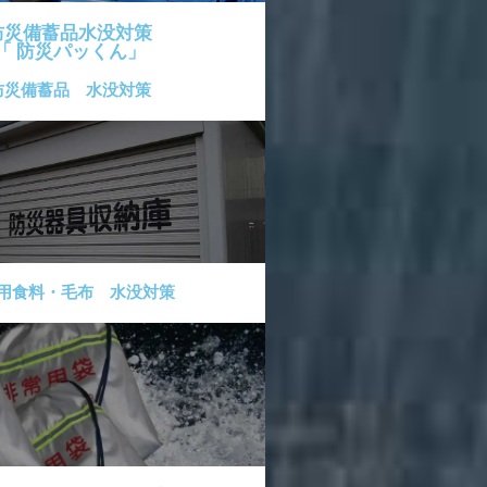
防災備蓄品水没対策
「 防災パッくん」
防災備蓄品 水没対策
用食料・毛布 水没対策