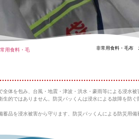
非常用食料・毛布 
常用食料・毛
水
で全体を包み、台風・地震・津波・洪水・豪雨等による浸水被
衛生的ではありません。防災パッくんは浸水による故障を防ぐ
備蓄品を浸水被害から守ります、防災パッくんによる防災用備